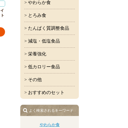
> やわらか食
ライ
> とろみ食
ット
> たんぱく質調整食品
> 減塩・低塩食品
> 栄養強化
> 低カロリー食品
> その他
> おすすめのセット
よく検索されるキーワード
やわらか食