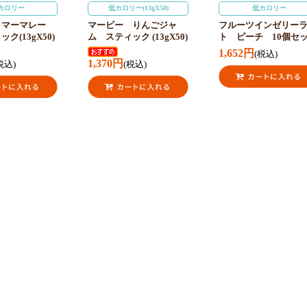
カロリー
低カロリー(13gX50)
低カロリー
 マーマレー
マービー りんごジャ
フルーツインゼリー
ク(13gX50)
ム スティック (13gX50)
ト ピーチ 10個セ
1,652円
(税込)
1,370円
税込)
(税込)