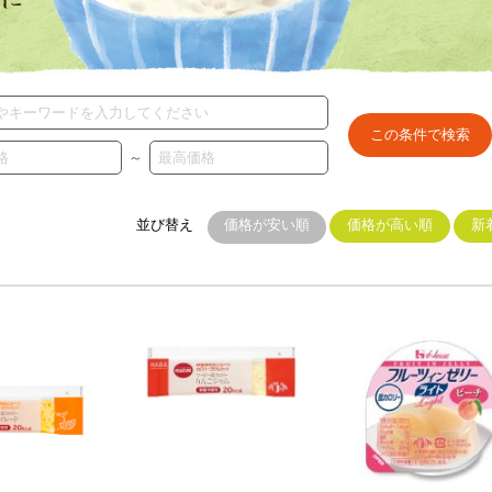
～
並び替え
価格が安い順
価格が高い順
新