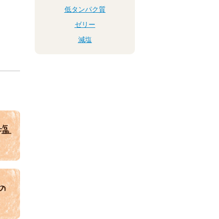
低タンパク質
ゼリー
減塩