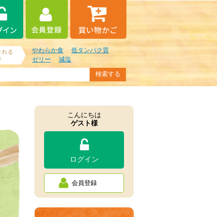
やわらか食
低タンパク質
ゼリー
減塩
こんにちは
ゲスト様
ログイン
会員登録