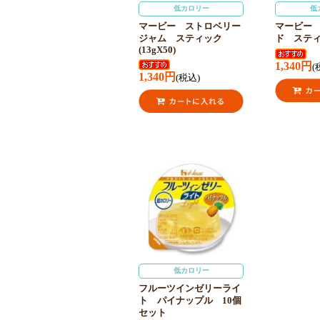
低カロリー
低
マービー ストロベリー
マービー
ジャム スティック
ド スティッ
(13gX50)
1,340円
(
1,340円
(税込)
低カロリー
フルーツインゼリーライ
ト パイナップル 10個
セット