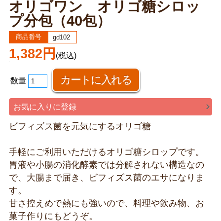
オリゴワン オリゴ糖シロッ
プ分包（40包）
商品番号
gd102
1,382円
(税込)
数量
お気に入りに登録
ビフィズス菌を元気にするオリゴ糖
手軽にご利用いただけるオリゴ糖シロップです。
胃液や小腸の消化酵素では分解されない構造なの
で、大腸まで届き、ビフィズス菌のエサになりま
す。
甘さ控えめで熱にも強いので、料理や飲み物、お
菓子作りにもどうぞ。