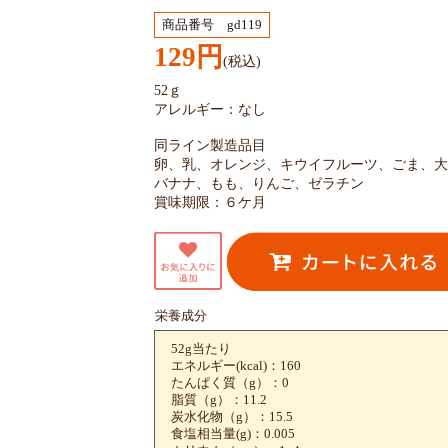
商品番号 gd119
129円
(税込)
52ｇ
アレルギー：なし
同ライン製造品目
卵、乳、オレンジ、キウイフルーツ、ごま、大
バナナ、もも、りんご、ゼラチン
賞味期限：６ケ月
栄養成分
52g当たり
エネルギー(kcal)：160
たんぱく質（g）：0
脂質（g）：11.2
炭水化物（g）：15.5
食塩相当量(g)：0.005