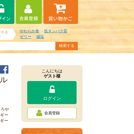
やわらか食
低タンパク質
ゼリー
減塩
こんにちは
ゲスト様
ル
ログイン
まろや
会員登録
ギー
ギー