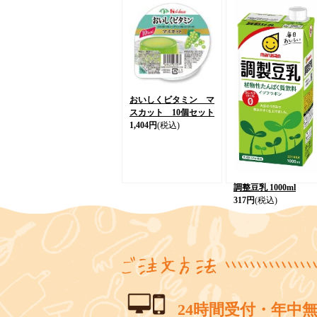
おいしくビタミン マ
スカット 10個セット
1,404円
(税込)
調整豆乳 1000ml
317円
(税込)
24時間受付・年中