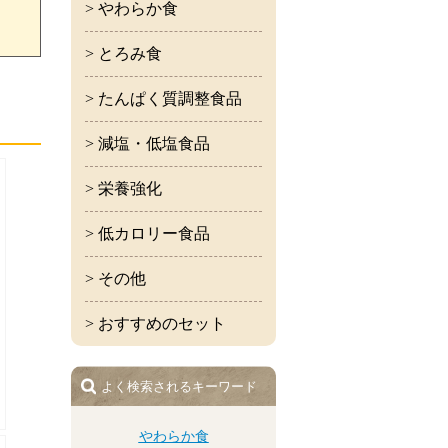
> やわらか食
> とろみ食
> たんぱく質調整食品
> 減塩・低塩食品
> 栄養強化
> 低カロリー食品
> その他
> おすすめのセット
よく検索されるキーワード
やわらか食