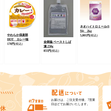
ネオハイトロミール(ｽ
ﾘﾑ) 2kg
やわらか倶楽部
5,801円
(税込)
HOT カレー味
全病協 ペーストしば
170円
(税込)
漬 250g
855円
(税込)
お届けは、ご注文受付後、7営業
日ほどでお届けいたします。
無休