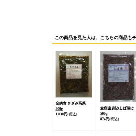
この商品を見た人は、こちらの商品も
全病食 きざみ高菜
全病協 刻みしば漬け
500g
500g
1,030円
(税込)
874円
(税込)