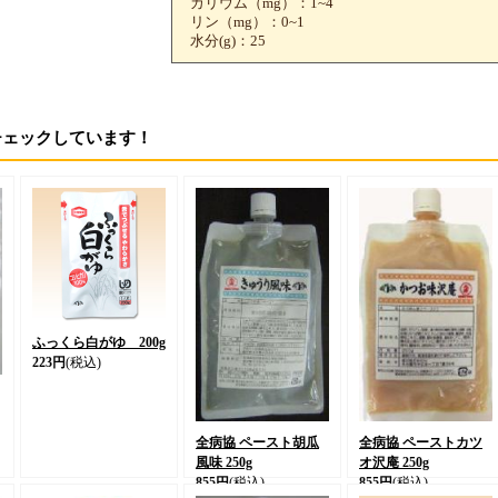
カリウム（mg）：1~4
リン（mg）：0~1
水分(g)：25
チェックしています！
ふっくら白がゆ 200g
223円
(税込)
全病協 ペースト胡瓜
全病協 ペーストカツ
風味 250g
オ沢庵 250g
855円
(税込)
855円
(税込)