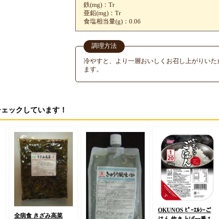
鉄(mg)：Tr
亜鉛(mg)：Tr
食塩相当量(g)：0.06
調理方法
冷やすと、より一層おいしくお召し上がりいた
ます。
チェックしています！
OKUNOS ﾋﾟｰｴﾙｼｰご
全病食 きざみ高菜