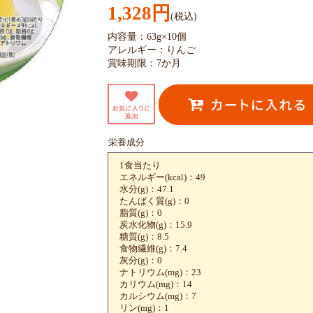
1,328円
(税込)
内容量：63g×10個
アレルギー：りんご
賞味期限：7か月
栄養成分
1食当たり
エネルギー(kcal)：49
水分(g)：47.1
たんぱく質(g)：0
脂質(g)：0
炭水化物(g)：15.9
糖質(g)：8.5
食物繊維(g)：7.4
灰分(g)：0
ナトリウム(mg)：23
カリウム(mg)：14
カルシウム(mg)：7
リン(mg)：1