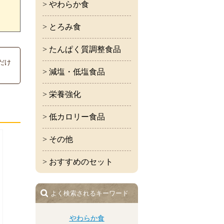
> やわらか食
> とろみ食
> たんぱく質調整食品
だけ
> 減塩・低塩食品
> 栄養強化
> 低カロリー食品
> その他
> おすすめのセット
よく検索されるキーワード
やわらか食