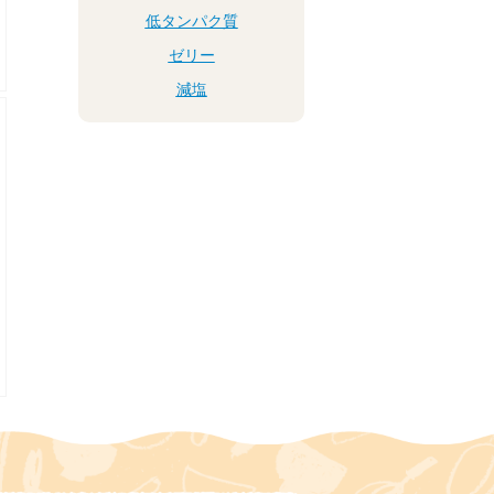
低タンパク質
ゼリー
減塩