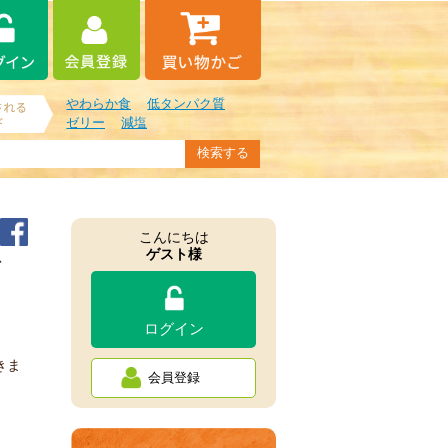
やわらか食
低タンパク質
ゼリー
減塩
こんにちは
ゲスト様
ご
ログイン
きま
会員登録