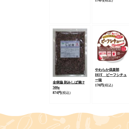
170円
(税込)
やわらか倶楽部
HOT ビーフシチュ
ー味
全病協 刻みしば漬け
170円
(税込)
500g
874円
(税込)