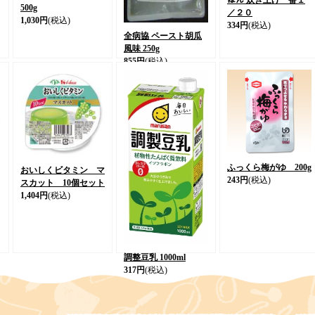
はん 炊き上げ一番１
500g
／２０
1,030円
(税込)
334円
(税込)
全病協 ペースト胡瓜
風味 250g
855円
(税込)
ふっくら梅がゆ 200g
おいしくビタミン マ
243円
(税込)
スカット 10個セット
1,404円
(税込)
調整豆乳 1000ml
317円
(税込)