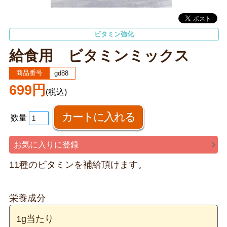
ビタミン強化
給食用 ビタミンミックス
商品番号
gd88
699円
(税込)
数量
お気に入りに登録
11種のビタミンを補給頂けます。
栄養成分
1g当たり