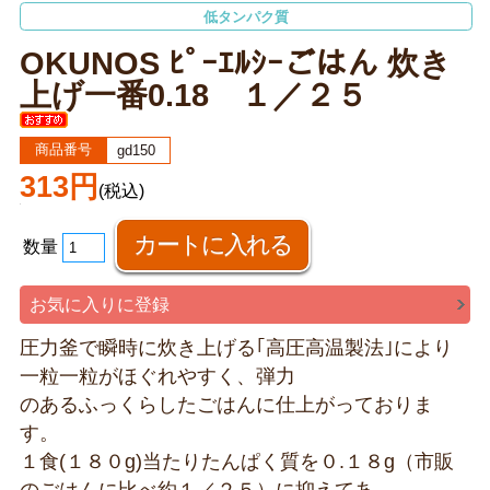
低タンパク質
OKUNOS ﾋﾟｰｴﾙｼｰごはん 炊き
上げ一番0.18 １／２５
商品番号
gd150
313円
(税込)
数量
お気に入りに登録
圧力釜で瞬時に炊き上げる｢高圧高温製法｣により
一粒一粒がほぐれやすく、弾力
のあるふっくらしたごはんに仕上がっておりま
す。
１食(１８０g)当たりたんぱく質を０.１８g（市販