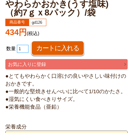
やわらかおかき(うす塩味)
（約7ｇｘ8パック）/袋
商品番号
gd126
434円
(税込)
数量
お気に入りに登録
●とてもやわらかく口溶けの良いやさしい味付けの
おかきです。
●一般的な堅焼きせんべいに比べて1/10のかたさ。
●湿気にくい食べきりサイズ。
●栄養機能食品（亜鉛）
栄養成分