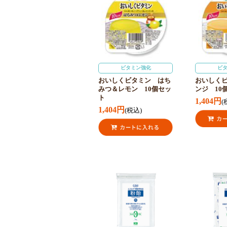
ビタミン強化
ビ
おいしくビタミン はち
おいしく
みつ＆レモン 10個セッ
ンジ 10
ト
1,404円
(
1,404円
(税込)