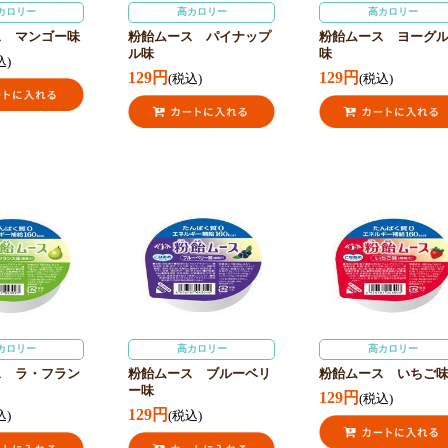
カロリー
高カロリー
高カロリー
ス マンゴー味
粉飴ムース パイナップ
粉飴ムース ヨーグ
ル味
味
込)
129円
129円
(税込)
(税込)
カロリー
高カロリー
高カロリー
ス ラ・フラン
粉飴ムース ブルーベリ
粉飴ムース いちご
ー味
129円
(税込)
129円
込)
(税込)