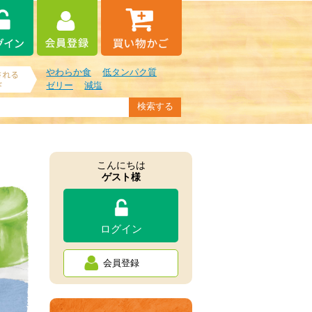
やわらか食
低タンパク質
ゼリー
減塩
こんにちは
ゲスト様
ログイン
会員登録