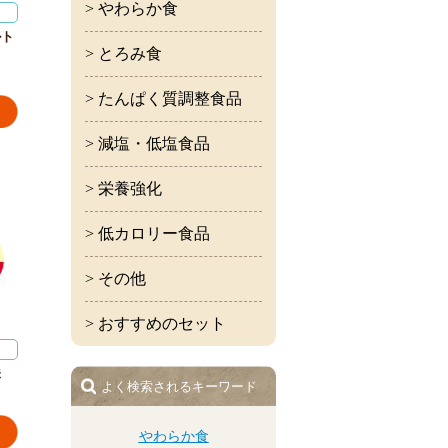
> やわらか食
ルト
> とろみ食
> たんぱく質調整食品
> 減塩・低塩食品
> 栄養強化
> 低カロリー食品
> その他
> おすすめのセット
味
よく検索されるキーワード
やわらか食