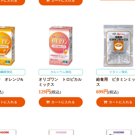
物繊維強化
カルシウム強化
ビタミン強化
ン オレンジ&
オリゴワン トロピカル
給食用 ビタミンミ
ト
ミックス
ス
129円
699円
込)
(税込)
(税込)