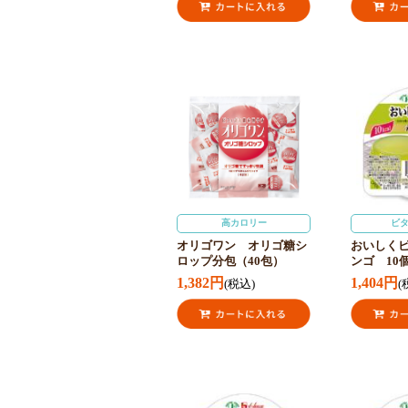
高カロリー
ビ
オリゴワン オリゴ糖シ
おいしく
ロップ分包（40包）
ンゴ 10
1,382円
1,404円
(税込)
(