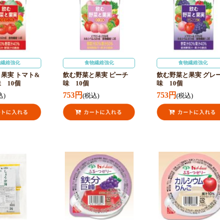
物繊維強化
食物繊維強化
食物繊維強化
果実 トマト&
飲む野菜と果実 ピーチ
飲む野菜と果実 グレ
 10個
味 10個
味 10個
753円
753円
込)
(税込)
(税込)