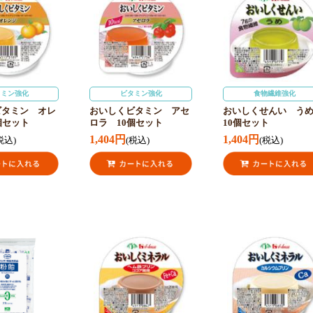
タミン強化
ビタミン強化
食物繊維強化
ビタミン オレ
おいしくビタミン アセ
おいしくせんい う
個セット
ロラ 10個セット
10個セット
1,404円
1,404円
税込)
(税込)
(税込)