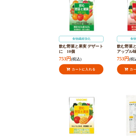
食物繊維強化
食
飲む野菜と果実 デザート
飲む野菜と
に 10個
アップル味
753円
753円
(税込)
(税