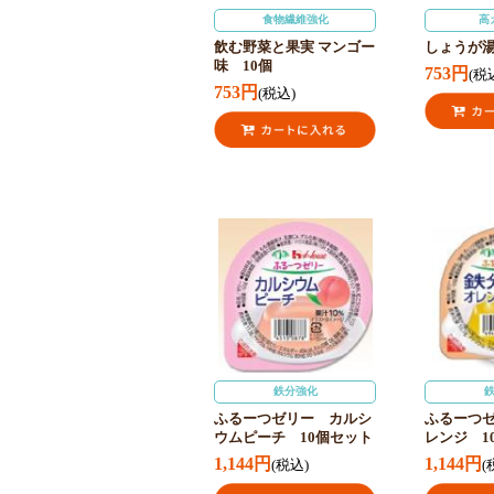
食物繊維強化
高
飲む野菜と果実 マンゴー
しょうが湯
味 10個
753円
(税
753円
(税込)
鉄分強化
ふるーつゼリー カルシ
ふるーつ
ウムピーチ 10個セット
レンジ 1
1,144円
1,144円
(税込)
(