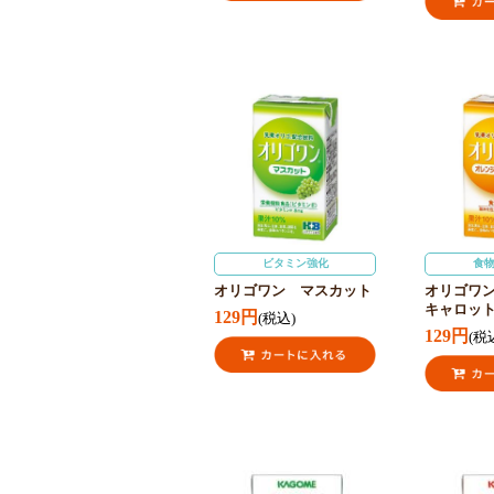
ビタミン強化
食
オリゴワン マスカット
オリゴワ
キャロッ
129円
(税込)
129円
(税