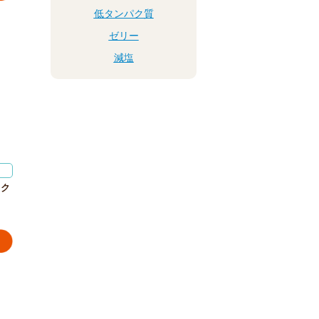
低タンパク質
ゼリー
減塩
ック