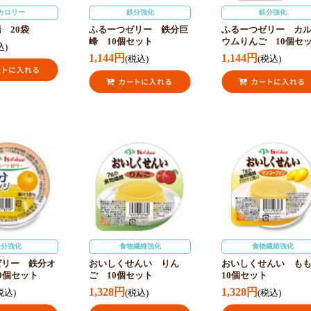
カロリー
鉄分強化
鉄分強化
 20袋
ふるーつゼリー 鉄分巨
ふるーつゼリー カ
峰 10個セット
ウムりんご 10個セ
込)
1,144円
1,144円
(税込)
(税込)
鉄分強化
食物繊維強化
食物繊維強化
ゼリー 鉄分オ
おいしくせんい りん
おいしくせんい も
0個セット
ご 10個セット
10個セット
1,328円
1,328円
税込)
(税込)
(税込)