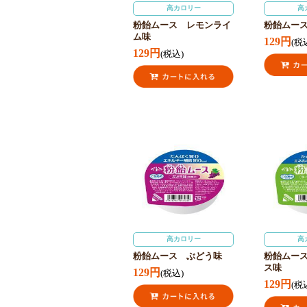
高カロリー
高
粉飴ムース レモンライ
粉飴ムー
ム味
129円
(税
129円
(税込)
高カロリー
高
粉飴ムース ぶどう味
粉飴ムー
ス味
129円
(税込)
129円
(税